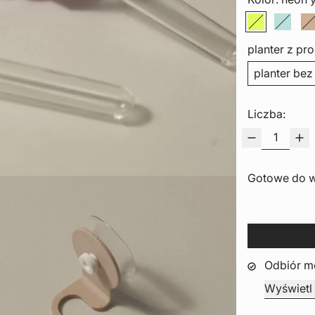
neon yello
aquam
p
planter z pr
planter be
Liczba:
Gotowe do w
Odbiór m
Wyświetl 