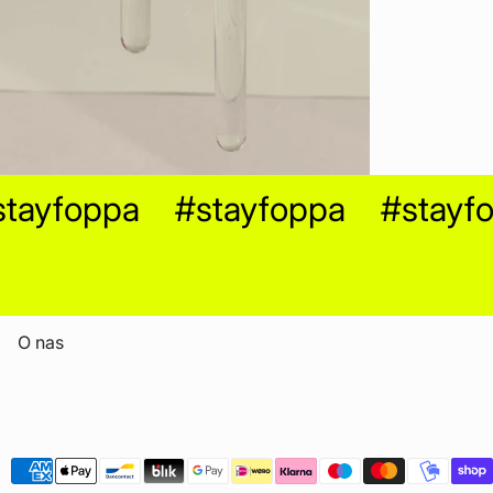
ayfoppa
#stayfoppa
#stayfo
O nas
Metody płatności