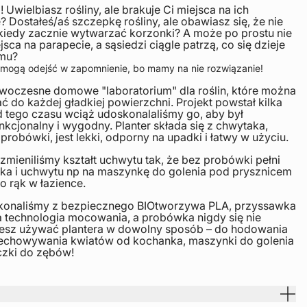
 Uwielbiasz rośliny, ale brakuje Ci miejsca na ich
 Dostałeś/aś szczepkę rośliny, ale obawiasz się, że nie
kiedy zacznie wytwarzać korzonki? A może po prostu nie
sca na parapecie, a sąsiedzi ciągle patrzą, co się dzieje
mu?
 mogą odejść w zapomnienie, bo mamy na nie rozwiązanie!
owoczesne domowe "laboratorium" dla roślin, które można
do każdej gładkiej powierzchni. Projekt powstał kilka
od tego czasu wciąż udoskonalaliśmy go, aby był
kcjonalny i wygodny. Planter składa się z chwytaka,
 probówki, jest lekki, odporny na upadki i łatwy w użyciu.
 zmieniliśmy kształt uchwytu tak, że bez probówki pełni
aka i uchwytu np na maszynkę do golenia pod prysznicem
o rąk w łazience.
onaliśmy z bezpiecznego BIOtworzywa PLA, przyssawka
 technologia mocowania, a probówka nigdy się nie
żesz używać plantera w dowolny sposób – do hodowania
rzechowywania kwiatów od kochanka, maszynki do golenia
czki do zębów!