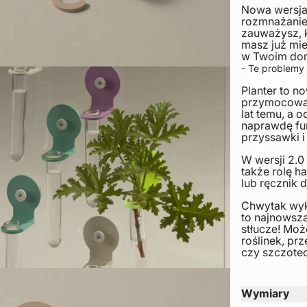
Nowa wersja!
rozmnażanie?
zauważysz, 
masz już miej
w Twoim do
- Te problemy
Planter to n
przymocować 
lat temu, a 
naprawdę fun
przyssawki i
W wersji 2.0
także rolę h
lub ręcznik d
Chwytak wyk
to najnowsza
stłucze! Mo
roślinek, p
czy szczote
Wymiary