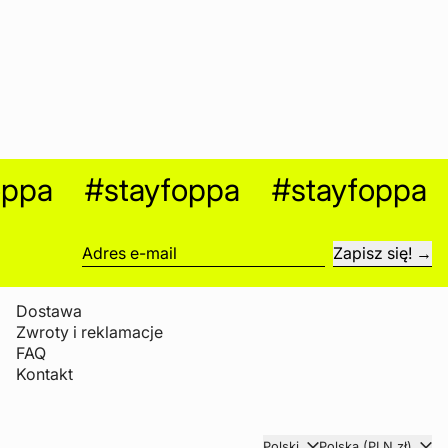
ppa
#stayfoppa
#stayfoppa
Zapisz się!
Adres e-mail
Dostawa
Zwroty i reklamacje
FAQ
Kontakt
Język
Kraj/region
Polski
Polska (PLN zł)