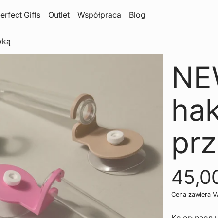
erfect Gifts
Outlet
Współpraca
Blog
wką
NE
hak
pr
Cena
45,00
Cena zawiera 
Kolor:
neon 