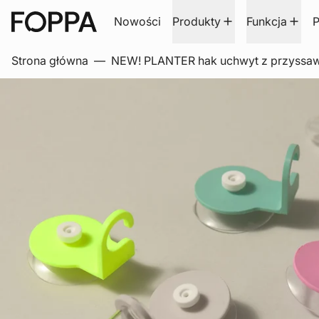
Nowości
Produkty
Funkcja
P
Strona główna
—
NEW! PLANTER hak uchwyt z przyssa