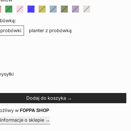
w
arine
eanut butter
just green
candy pink
ink blue
sarepska yellow
stormy blue
moss green
dustier lilac
off-white
obówką:
z probówki
planter z probówką
ysyłki
Dodaj do koszyka
ożliwy w
FOPPA SHOP
informacje o sklepie