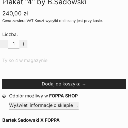
Plakat "4" by B.Sadowski
Cena regularna
240,00 zł
Cena zawiera VAT
Koszt wysyłki
obliczany jest przy kasie.
Liczba:
Tylko 4 w magazynie
Dodaj do koszyka
Odbiór możliwy w
FOPPA SHOP
Wyświetl informacje o sklepie
Bartek Sadowski X FOPPA