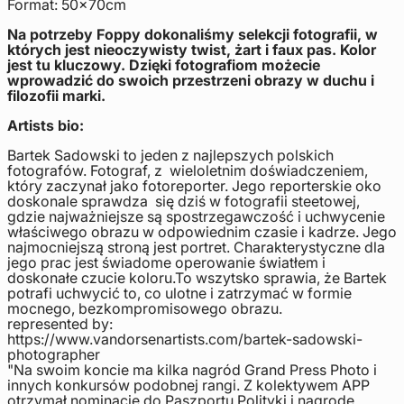
Format: 50x70cm
Na potrzeby Foppy dokonaliśmy selekcji fotografii, w
których jest nieoczywisty twist, żart i faux pas. Kolor
jest tu kluczowy. Dzięki fotografiom możecie
wprowadzić do swoich przestrzeni obrazy w duchu i
filozofii marki.
Artists bio:
Bartek Sadowski to jeden z najlepszych polskich
fotografów. Fotograf, z wieloletnim doświadczeniem,
który zaczynał jako fotoreporter. Jego reporterskie oko
doskonale sprawdza się dziś w fotografii steetowej,
gdzie najważniejsze są spostrzegawczość i uchwycenie
właściwego obrazu w odpowiednim czasie i kadrze. Jego
najmocniejszą stroną jest portret.
Charakterystyczne dla
jego prac jest świadome operowanie światłem i
doskonałe czucie koloru.
To wszytsko sprawia, że Bartek
potrafi uchwycić to, co ulotne i zatrzymać w formie
mocnego, bezkompromisowego obrazu.
represented by:
https://www.vandorsenartists.com/bartek-sadowski-
photographer
"Na swoim koncie ma kilka nagród Grand Press Photo i
innych konkursów podobnej rangi. Z kolektywem APP
otrzymał nominacje do Paszportu Polityki i nagrodę