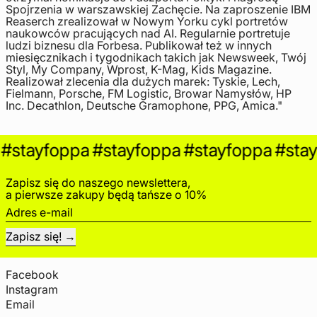
Spojrzenia w warszawskiej Zachęcie. Na zaproszenie IBM
Reaserch zrealizował w Nowym Yorku cykl portretów
naukowców pracujących nad AI.
Regularnie portretuje
ludzi biznesu dla Forbesa. Publikował też w innych
miesięcznikach i tygodnikach takich jak Newsweek, Twój
Styl, My Company, Wprost, K-Mag, Kids Magazine.
Realizował zlecenia dla dużych marek: Tyskie, Lech,
Fielmann, Porsche, FM Logistic, Browar Namysłów, HP
Inc. Decathlon, Deutsche Gramophone, PPG, Amica."
#stayfoppa
#stayfoppa
#stayfoppa
#stay
Zapisz się do naszego newslettera,
a pierwsze zakupy będą tańsze o 10%
Adres e-mail
Zapisz się!
Facebook
Instagram
Email