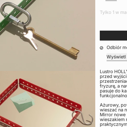
Tylko 1 w m
Odbiór m
Wyświetl 
Lustro HOLLY
przed wyjśc
przestrzenia
fryzurę, a n
pasuje do ka
funkcjonalno
Ażurowy, po
wieszać na n
Mirror nowe 
wieszakiem n
praktycznym