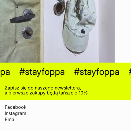
a
#stayfoppa
#stayfoppa
#s
Zapisz się do naszego newslettera,
a pierwsze zakupy będą tańsze o 10%
Facebook
Instagram
Email