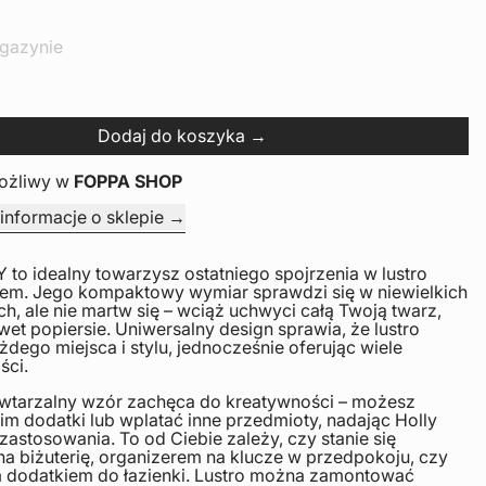
agazynie
Dodaj do koszyka
ożliwy w
FOPPA SHOP
informacje o sklepie
 to idealny towarzysz ostatniego spojrzenia w lustro
iem. Jego kompaktowy wymiar sprawdzi się w niewielkich
ch, ale nie martw się – wciąż uchwyci całą Twoją twarz,
awet popiersie. Uniwersalny design sprawia, że lustro
żdego miejsca i stylu, jednocześnie oferując wiele
ści.
wtarzalny wzór zachęca do kreatywności – możesz
im dodatki lub wplatać inne przedmioty, nadając Holly
zastosowania. To od Ciebie zależy, czy stanie się
a biżuterię, organizerem na klucze w przedpokoju, czy
 dodatkiem do łazienki. Lustro można zamontować